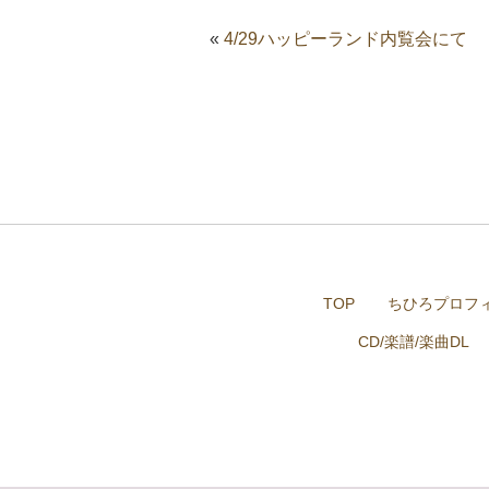
«
4/29ハッピーランド内覧会にて
TOP
ちひろプロフ
CD/楽譜/楽曲DL