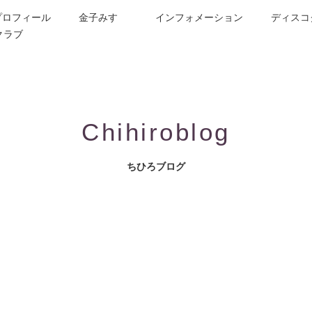
プロフィール
金子みすゞ
インフォメーション
ディスコ
クラブ
今週の詩
コンサート／メディア出演
動画紹介
お問合せ
童謡詩人金子みすゞの歌い手
CD/楽譜/楽曲DL
公演依頼
作曲依頼
ブログ
グッズ
FAQ
Chihiroblog
ちひろブログ