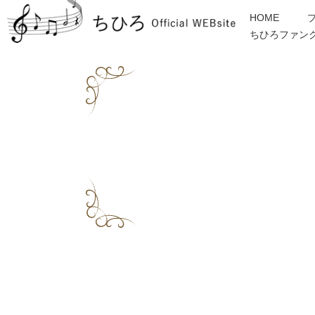
HOME
ちひろファン
金子みすゞ
インフォメーション
ディスコグラフィー
各種ご依頼・お問合せ