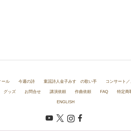
ィール
今週の詩
童謡詩人金子みすゞの歌い手
コンサート／
グッズ
お問合せ
講演依頼
作曲依頼
FAQ
特定商
ENGLISH