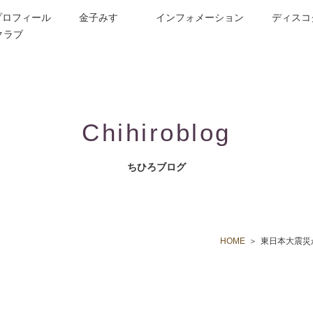
プロフィール
金子みすゞ
インフォメーション
ディスコ
クラブ
今週の詩
コンサート／メディア出演
動画紹介
お問合せ
童謡詩人金子みすゞの歌い手
CD/楽譜/楽曲DL
公演依頼
作曲依頼
ブログ
グッズ
FAQ
Chihiroblog
ちひろブログ
HOME
東日本大震災