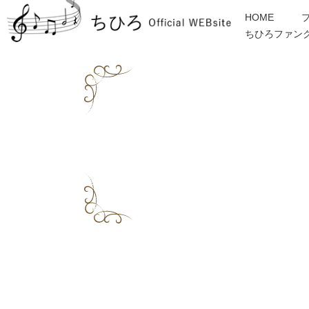
HOME
ちひろファン
金子みすゞ
インフォメーション
ディスコグラフィー
各種ご依頼・お問合せ