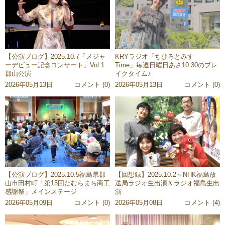
【公演ブログ】2025.10.7「メジャ
KRYラジオ「ちひろとみすゞ
ーデビュー記念コンサート」Vol.1
Time」毎週日曜日あさ10:30のブレ
郡山公演
イクタイム♪
2026年05月13日
コメント (0)
2026年05月13日
コメント (0)
【公演ブログ】2025.10.5福島県郡
【回想録】2025.10.2～NHK福島放
山市田村町「第15回たむらまち商工
送局ラジオ生出演＆ラジオ福島生出
感謝祭」メインステージ
演
2026年05月09日
コメント (0)
2026年05月08日
コメント (4)