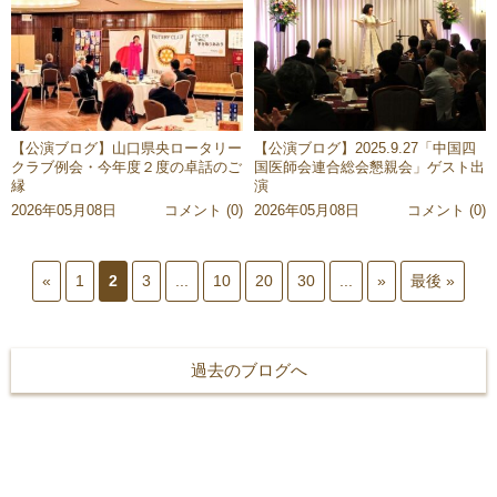
【公演ブログ】山口県央ロータリー
【公演ブログ】2025.9.27「中国四
クラブ例会・今年度２度の卓話のご
国医師会連合総会懇親会」ゲスト出
縁
演
2026年05月08日
コメント (0)
2026年05月08日
コメント (0)
«
1
2
3
...
10
20
30
...
»
最後 »
過去のブログへ