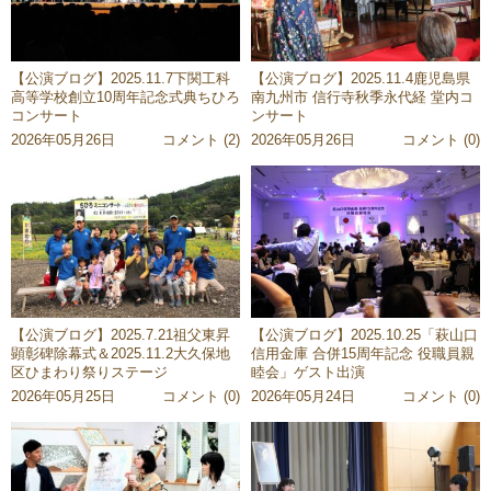
【公演ブログ】2025.11.7下関工科
【公演ブログ】2025.11.4鹿児島県
高等学校創立10周年記念式典ちひろ
南九州市 信行寺秋季永代経 堂内コ
コンサート
ンサート
2026年05月26日
コメント (2)
2026年05月26日
コメント (0)
【公演ブログ】2025.7.21祖父東昇
【公演ブログ】2025.10.25「萩山口
顕彰碑除幕式＆2025.11.2大久保地
信用金庫 合併15周年記念 役職員親
区ひまわり祭りステージ
睦会」ゲスト出演
2026年05月25日
コメント (0)
2026年05月24日
コメント (0)