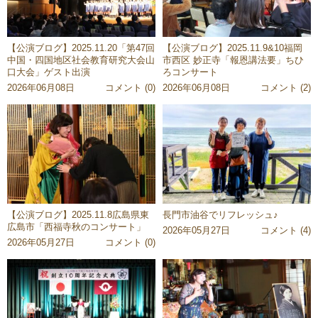
【公演ブログ】2025.11.20「第47回
【公演ブログ】2025.11.9&10福岡
中国・四国地区社会教育研究大会山
市西区 妙正寺「報恩講法要」ちひ
口大会」ゲスト出演
ろコンサート
2026年06月08日
コメント (0)
2026年06月08日
コメント (2)
【公演ブログ】2025.11.8広島県東
長門市油谷でリフレッシュ♪
広島市「西福寺秋のコンサート」
2026年05月27日
コメント (4)
2026年05月27日
コメント (0)