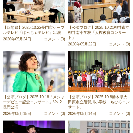
【回想録】2025.10.22長門市ケーブ
【公演ブログ】2025.10.21柳井市立
ルテレビ「ほっちゃテレビ」出演
柳井南小学校「人権教育コンサー
ト」
2026年05月24日
コメント (0)
2026年05月22日
コメント (0)
【公演ブログ】2025.10.18「メジャ
【公演ブログ】2025.10.8栃木県大
ーデビュー記念コンサート」Vol.2
田原市立須賀川小学校「ちひろコン
長門公演
サート」
2026年05月15日
コメント (0)
2026年05月14日
コメント (0)