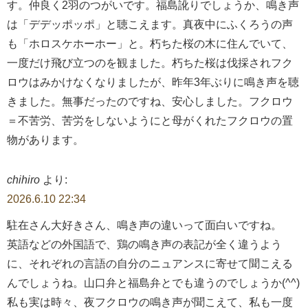
す。仲良く2羽のつがいです。福島訛りでしょうか、鳴き声
は「デデッポッポ」と聴こえます。真夜中にふくろうの声
も「ホロスケホーホー」と。朽ちた桜の木に住んでいて、
一度だけ飛び立つのを観ました。朽ちた桜は伐採されフク
ロウはみかけなくなりましたが、昨年3年ぶりに鳴き声を聴
きました。無事だったのですね、安心しました。フクロウ
＝不苦労、苦労をしないようにと母がくれたフクロウの置
物があります。
chihiro
より:
2026.6.10 22:34
駐在さん大好きさん、鳴き声の違いって面白いですね。
英語などの外国語で、鶏の鳴き声の表記が全く違うよう
に、それぞれの言語の自分のニュアンスに寄せて聞こえる
んでしょうね。山口弁と福島弁とでも違うのでしょうか(^^)
私も実は時々、夜フクロウの鳴き声が聞こえて、私も一度