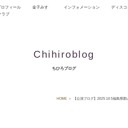
プロフィール
金子みすゞ
インフォメーション
ディスコ
クラブ
今週の詩
コンサート／メディア出演
動画紹介
お問合せ
童謡詩人金子みすゞの歌い手
CD/楽譜/楽曲DL
公演依頼
作曲依頼
ブログ
グッズ
FAQ
Chihiroblog
ちひろブログ
HOME
【公演ブログ】2025.10.5福