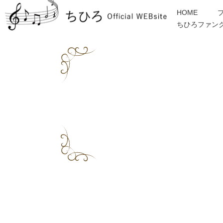
HOME
ちひろファン
金子みすゞ
インフォメーション
ディスコグラフィー
各種ご依頼・お問合せ