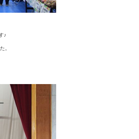
す♪
た。