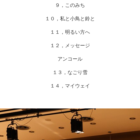
９，このみち
１０，私と小鳥と鈴と
１１，明るい方へ
１２，メッセージ
アンコール
１３，なごり雪
１４，マイウェイ