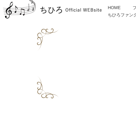
HOME
ちひろファン
金子みすゞ
インフォメーション
ディスコグラフィー
各種ご依頼・お問合せ