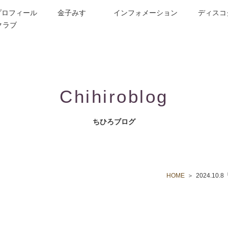
プロフィール
金子みすゞ
インフォメーション
ディスコ
クラブ
今週の詩
コンサート／メディア出演
動画紹介
お問合せ
童謡詩人金子みすゞの歌い手
CD/楽譜/楽曲DL
公演依頼
作曲依頼
ブログ
グッズ
FAQ
Chihiroblog
ちひろブログ
HOME
2024.10.