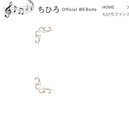
HOME
ちひろファン
金子みすゞ
インフォメーション
ディスコグラフィー
各種ご依頼・お問合せ