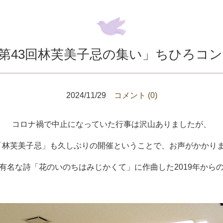
0「第43回林芙美子忌の集い」ちひろコ
2024/11/29
コメント (0)
コロナ禍で中止になっていた行事は沢山ありましたが、
「林芙美子忌」も久しぶりの開催ということで、お声がかかりま
有名な詩「花のいのちはみじかくて」に作曲した2019年から