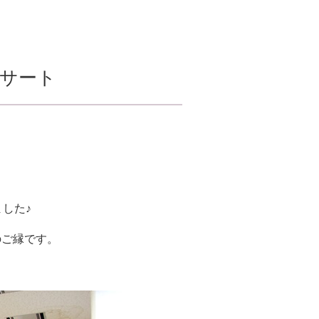
ンサート
した♪
のご縁です。