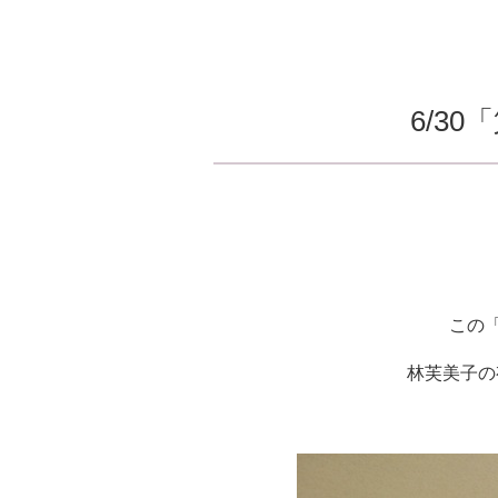
6/3
この
林芙美子の