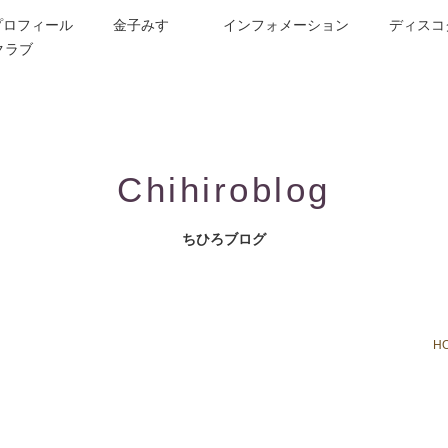
プロフィール
金子みすゞ
インフォメーション
ディスコ
クラブ
今週の詩
コンサート／メディア出演
動画紹介
お問合せ
童謡詩人金子みすゞの歌い手
CD/楽譜/楽曲DL
公演依頼
作曲依頼
ブログ
グッズ
FAQ
Chihiroblog
ちひろブログ
H