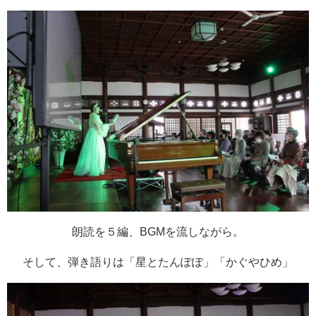
朗読を５編、BGMを流しながら。
そして、弾き語りは「星とたんぽぽ」「かぐやひめ」