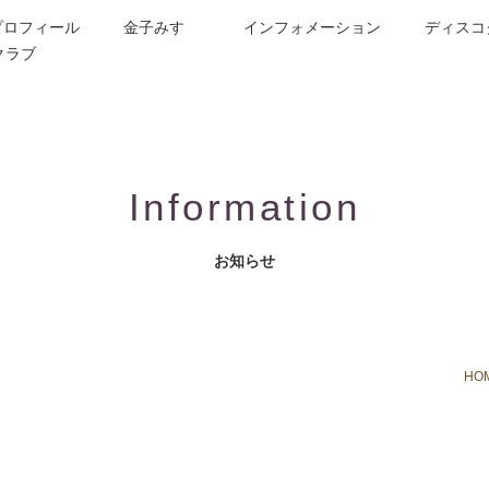
プロフィール
金子みすゞ
インフォメーション
ディスコ
クラブ
今週の詩
コンサート／メディア出演
動画紹介
お問合せ
童謡詩人金子みすゞの歌い手
CD/楽譜/楽曲DL
公演依頼
作曲依頼
ブログ
グッズ
FAQ
Information
お知らせ
HO