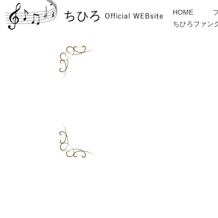
HOME
ちひろファン
金子みすゞ
インフォメーション
ディスコグラフィー
各種ご依頼・お問合せ