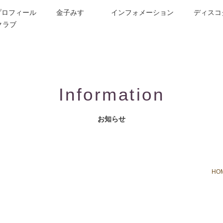
プロフィール
金子みすゞ
インフォメーション
ディスコ
クラブ
今週の詩
コンサート／メディア出演
動画紹介
お問合せ
童謡詩人金子みすゞの歌い手
CD/楽譜/楽曲DL
公演依頼
作曲依頼
ブログ
グッズ
FAQ
Information
お知らせ
HO