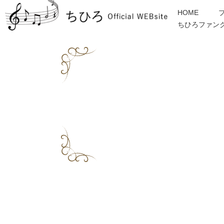
HOME
ちひろファン
金子みすゞ
インフォメーション
ディスコグラフィー
各種ご依頼・お問合せ