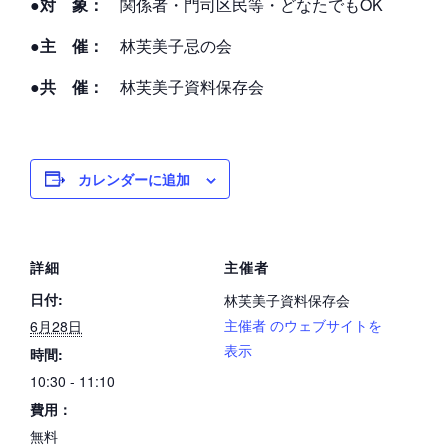
●対 象：
関係者・門司区民等・どなたでもOK
●主 催：
林芙美子忌の会
●共 催：
林芙美子資料保存会
カレンダーに追加
詳細
主催者
日付:
林芙美子資料保存会
主催者 のウェブサイトを
6月28日
表示
時間:
10:30 - 11:10
費用：
無料