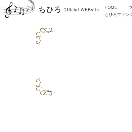
HOME
ちひろファン
金子みすゞ
インフォメーション
ディスコグラフィー
各種ご依頼・お問合せ