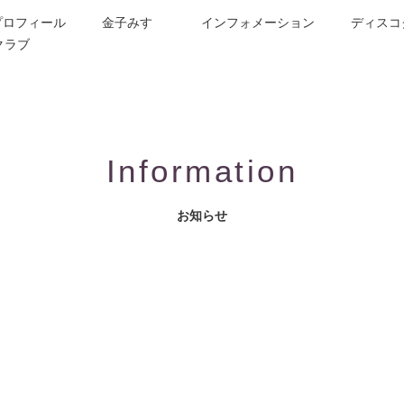
プロフィール
金子みすゞ
インフォメーション
ディスコ
クラブ
今週の詩
コンサート／メディア出演
動画紹介
お問合せ
童謡詩人金子みすゞの歌い手
CD/楽譜/楽曲DL
公演依頼
作曲依頼
ブログ
グッズ
FAQ
Information
お知らせ