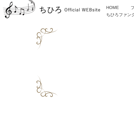
HOME
ちひろファン
金子みすゞ
インフォメーション
ディスコグラフィー
各種ご依頼・お問合せ