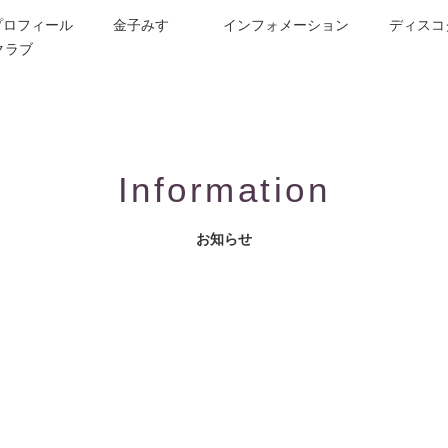
プロフィール
金子みすゞ
インフォメーション
ディスコ
クラブ
今週の詩
コンサート／メディア出演
動画紹介
お問合せ
童謡詩人金子みすゞの歌い手
CD/楽譜/楽曲DL
公演依頼
作曲依頼
ブログ
グッズ
FAQ
Information
お知らせ