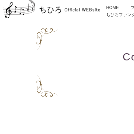
HOME
ちひろファン
金子みすゞ
インフォメーション
ディスコグラフィー
各種ご依頼・お問合せ
C