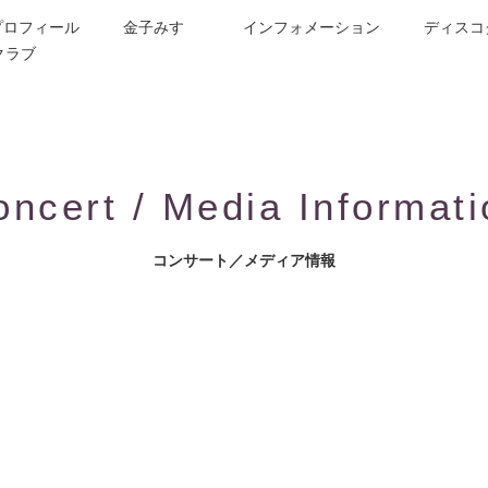
プロフィール
金子みすゞ
インフォメーション
ディスコ
クラブ
今週の詩
コンサート／メディア出演
動画紹介
お問合せ
童謡詩人金子みすゞの歌い手
CD/楽譜/楽曲DL
公演依頼
作曲依頼
ブログ
グッズ
FAQ
oncert / Media Informati
コンサート／メディア情報