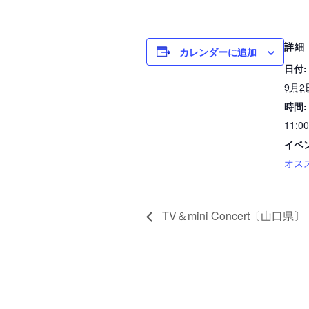
詳細
カレンダーに追加
日付:
9月2
時間:
11:00
イベ
オス
TV＆mini Concert〔山口県〕