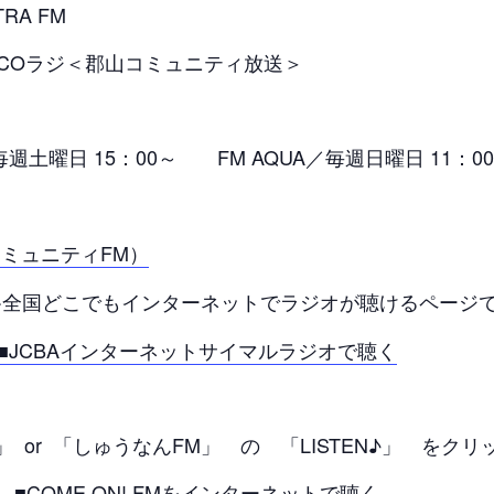
RA FM
ラジ＜郡山コミュニティ放送＞
毎週土曜日 15：00～ FM AQUA／毎週日曜日 11：0
コミュニティFM）
全国どこでもインターネットでラジオが聴けるページ
■JCBAインターネットサイマルラジオで聴く
FM」 or 「しゅうなんFM」 の 「LISTEN♪」 をク
■COME ON! FMをインターネットで聴く