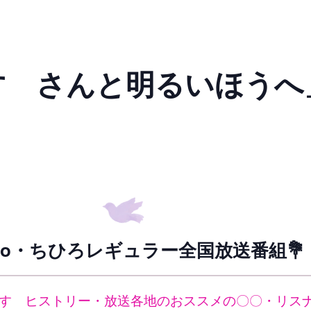
みすゞさんと明るいほうへ
adio・ちひろレギュラー全国放送番組💐
すゞヒストリー・放送各地のおススメの〇〇・リス