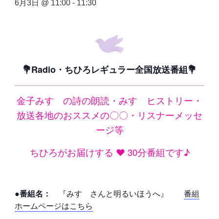
6月3日 @ 11:00
-
11:30
💐Radio・ちひろレギュラー全国放送番組💐
金子みすゞの詩の朗読・みすゞヒストリー・
放送各地のおススメの〇〇・リスナーメッセ
ージ等
ちひろがお届けする ❤ 30分番組です♪
●番組名：
『みすゞさんと明るいほうへ』
番組
ホームページはこちら