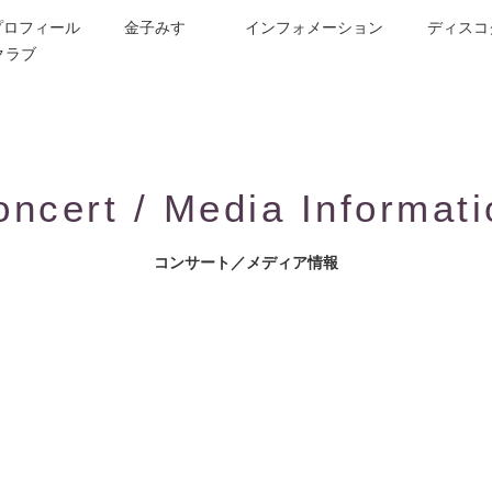
プロフィール
金子みすゞ
インフォメーション
ディスコ
クラブ
今週の詩
コンサート／メディア出演
動画紹介
お問合せ
童謡詩人金子みすゞの歌い手
CD/楽譜/楽曲DL
公演依頼
作曲依頼
ブログ
グッズ
FAQ
oncert / Media Informati
コンサート／メディア情報