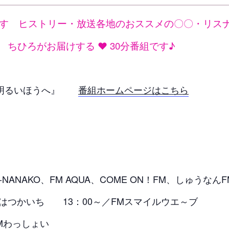
すゞヒストリー・放送各地のおススメの〇〇・リス
ちひろがお届けする ❤ 30分番組です♪
と明るいほうへ』
番組ホームページはこちら
-NANAKO、FM AQUA、COME ON！FM、しゅうなんF
いち 13：00～／FMスマイルウエ～ブ
FMわっしょい