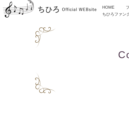
HOME
ちひろファン
金子みすゞ
インフォメーション
ディスコグラフィー
各種ご依頼・お問合せ
C