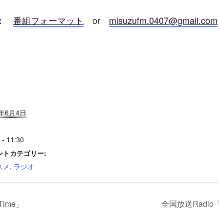
番組フォーマット
or
misuzufm.0407@gmail.com
：
5年6月4日
 - 11:30
ントカテゴリー:
スメ
,
ラジオ
ime」
全国放送Radi