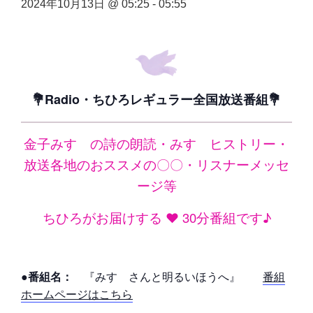
2024年10月13日 @ 05:25
-
05:55
💐Radio・ちひろレギュラー全国放送番組💐
金子みすゞの詩の朗読・みすゞヒストリー・
放送各地のおススメの〇〇・リスナーメッセ
ージ等
ちひろがお届けする ❤ 30分番組です♪
●番組名：
『みすゞさんと明るいほうへ』
番組
ホームページはこちら