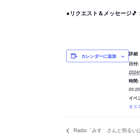
●リクエスト＆メッセージ🎵
詳細
カレンダーに追加
日付:
202
時間:
05:25
イベ
オス
Radio「みすゞさんと明るい