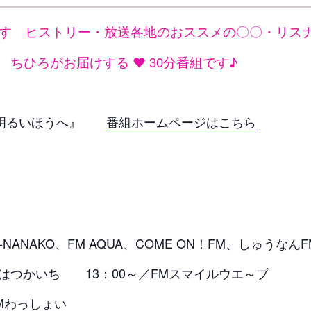
すゞヒストリー・放送各地のおススメの〇〇・リス
ちひろがお届けする ❤ 30分番組です♪
と明るいほうへ』
番組ホームページはこちら
-NANAKO、FM AQUA、COME ON！FM、しゅうなんF
いち 13：00～／FMスマイルウエ～ブ
FMわっしょい