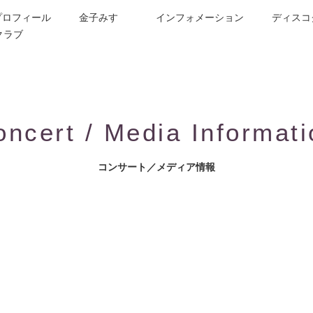
プロフィール
金子みすゞ
インフォメーション
ディスコ
クラブ
今週の詩
コンサート／メディア出演
動画紹介
お問合せ
童謡詩人金子みすゞの歌い手
CD/楽譜/楽曲DL
公演依頼
作曲依頼
ブログ
グッズ
FAQ
oncert / Media Informati
コンサート／メディア情報