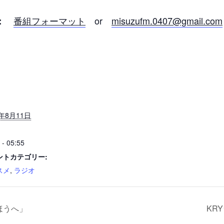
番組フォーマット
or
misuzufm.0407@gmail.com
：
4年8月11日
 - 05:55
ントカテゴリー:
スメ
,
ラジオ
ほうへ」
KR