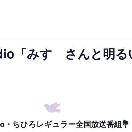
dio「みすゞさんと明
adio・ちひろレギュラー全国放送番組💐