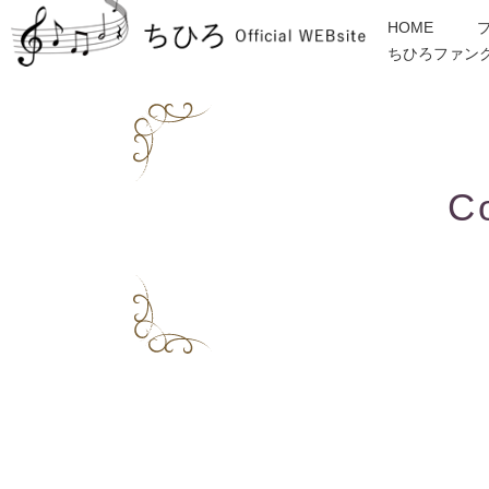
HOME
ちひろファン
金子みすゞ
インフォメーション
ディスコグラフィー
各種ご依頼・お問合せ
C