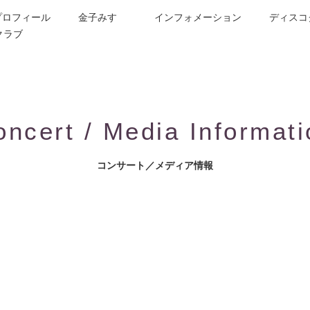
プロフィール
金子みすゞ
インフォメーション
ディスコ
クラブ
今週の詩
コンサート／メディア出演
動画紹介
お問合せ
童謡詩人金子みすゞの歌い手
CD/楽譜/楽曲DL
公演依頼
作曲依頼
ブログ
グッズ
FAQ
oncert / Media Informati
コンサート／メディア情報