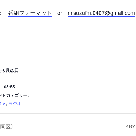
番組フォーマット
or
misuzufm.0407@gmail.com
：
4年6月23日
 - 05:55
ントカテゴリー:
スメ
,
ラジオ
市門司区〕
KR