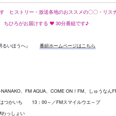
すゞヒストリー・放送各地のおススメの〇〇・リス
ちひろがお届けする ❤ 30分番組です♪
と明るいほうへ』
番組ホームページはこちら
-NANAKO、FM AQUA、COME ON！FM、しゅうなんF
いち 13：00～／FMスマイルウエ～ブ
FMわっしょい