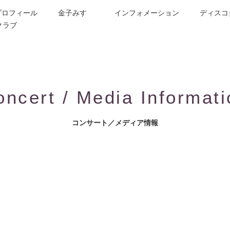
プロフィール
金子みすゞ
インフォメーション
ディスコ
クラブ
今週の詩
コンサート／メディア出演
動画紹介
お問合せ
童謡詩人金子みすゞの歌い手
CD/楽譜/楽曲DL
公演依頼
作曲依頼
ブログ
グッズ
FAQ
oncert / Media Informati
コンサート／メディア情報