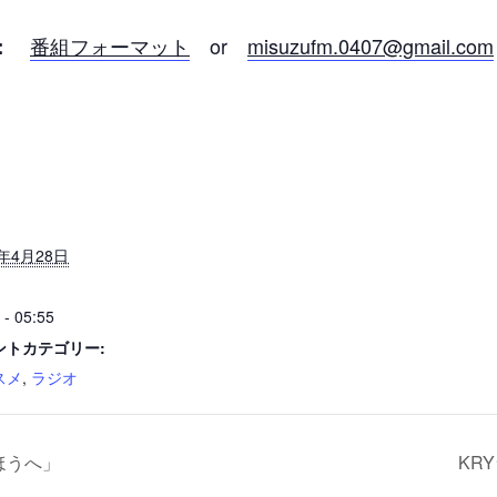
番組フォーマット
or
misuzufm.0407@gmail.com
：
4年4月28日
 - 05:55
ントカテゴリー:
スメ
,
ラジオ
ほうへ」
KR