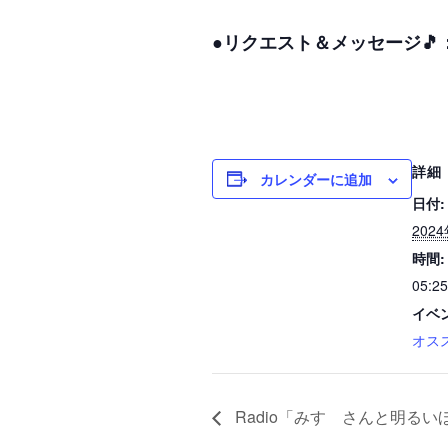
●リクエスト＆メッセージ🎵
詳細
カレンダーに追加
日付:
202
時間:
05:25
イベ
オス
Radio「みすゞさんと明るい