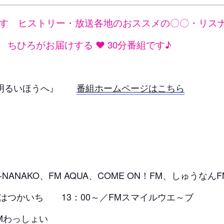
すゞヒストリー・放送各地のおススメの〇〇・リス
ちひろがお届けする ❤ 30分番組です♪
と明るいほうへ』
番組ホームページはこちら
-NANAKO、FM AQUA、COME ON！FM、しゅうなんF
いち 13：00～／FMスマイルウエ～ブ
FMわっしょい