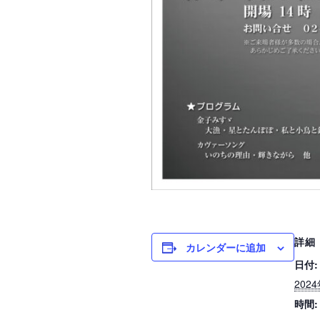
詳細
カレンダーに追加
日付:
202
時間: