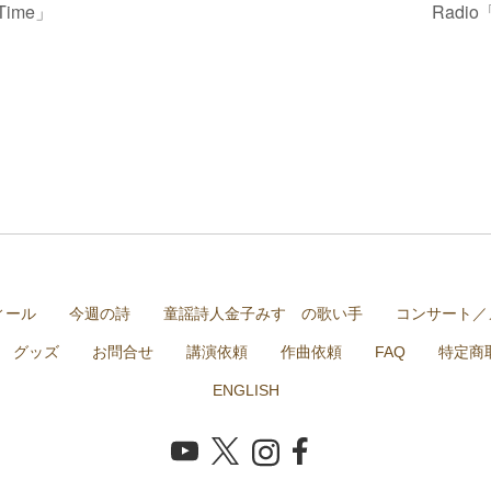
ime」
Rad
ィール
今週の詩
童謡詩人金子みすゞの歌い手
コンサート／
グッズ
お問合せ
講演依頼
作曲依頼
FAQ
特定商
ENGLISH