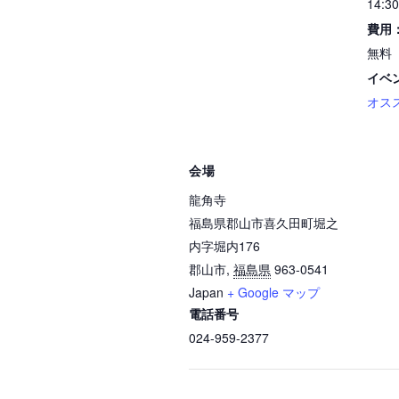
14:30
費用
無料
イベ
オス
会場
龍角寺
福島県郡山市喜久田町堀之
内字堀内176
郡山市
,
福島県
963-0541
Japan
+ Google マップ
電話番号
024-959-2377