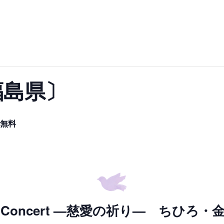
〔福島県〕
無料
角寺 Concert —慈愛の祈り— ちひろ