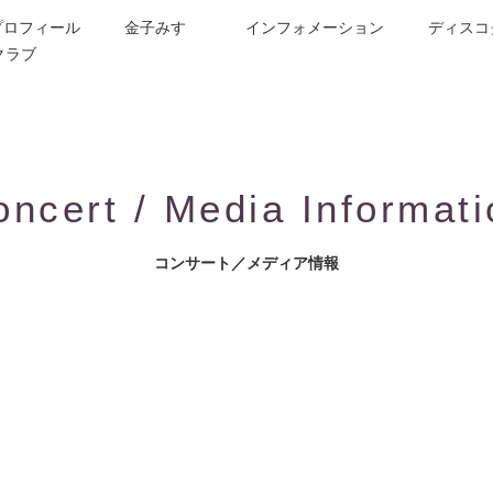
プロフィール
金子みすゞ
インフォメーション
ディスコ
クラブ
今週の詩
コンサート／メディア出演
動画紹介
お問合せ
童謡詩人金子みすゞの歌い手
CD/楽譜/楽曲DL
公演依頼
作曲依頼
ブログ
グッズ
FAQ
oncert / Media Informati
コンサート／メディア情報