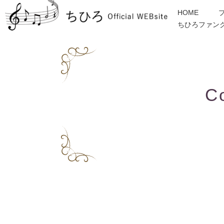
HOME
ちひろファン
金子みすゞ
インフォメーション
ディスコグラフィー
各種ご依頼・お問合せ
C