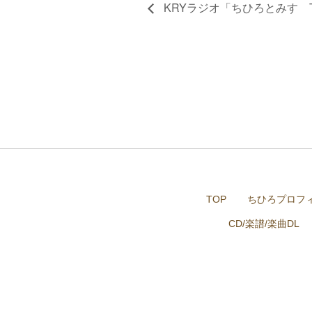
KRYラジオ「ちひろとみすゞT
TOP
ちひろプロフ
CD/楽譜/楽曲DL