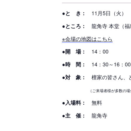
11月5日（火）
●と き：
龍角寺 本堂（福
●ところ：
※会場の地図はこちら
14：00
●開 場：
14：30～16：00
●時 間：
檀家の皆さん、ど
●対 象：
（ご来場者様が多数の場
無料
●入場料：
龍角寺
●主 催：