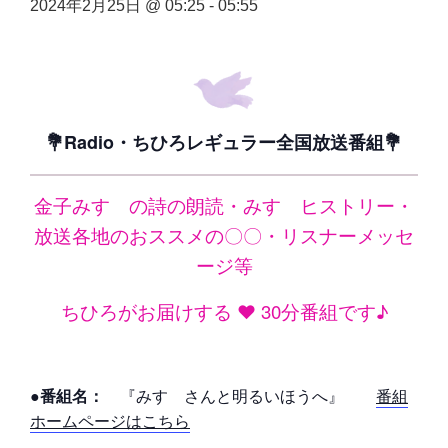
2024年2月25日 @ 05:25
-
05:55
💐Radio・ちひろレギュラー全国放送番組💐
金子みすゞの詩の朗読・みすゞヒストリー・
放送各地のおススメの〇〇・リスナーメッセ
ージ等
ちひろがお届けする ❤ 30分番組です♪
●番組名：
『みすゞさんと明るいほうへ』
番組
ホームページはこちら