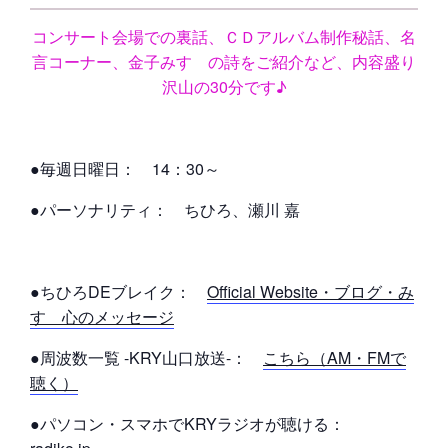
コンサート会場での裏話、ＣＤアルバム制作秘話、名
言コーナー、金子みすゞの詩をご紹介など、内容盛り
沢山の30分です♪
●毎週日曜日： 14
：30～
●パーソナリティ：
ちひろ、瀬川 嘉
●ちひろDEブレイク：
Official Website・ブログ・み
すゞ心のメッセージ
●周波数一覧 -KRY山口放送-：
こちら（AM・FMで
聴く）
●パソコン・スマホでKRYラジオが聴ける：