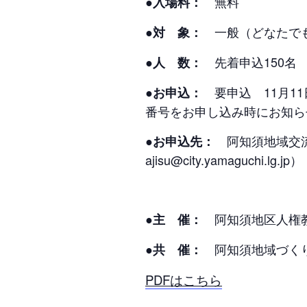
無料
●入場料：
一般（どなたでも
●対 象：
先着申込150名
●人 数：
要申込 11月
●お申込：
番号をお申し込み時にお知ら
阿知須地域交流センタ
●お申込先：
ajisu@city.yamaguchi.lg.jp）
阿知須地区人権
●主 催：
阿知須地域づくり
●共 催：
PDFはこちら