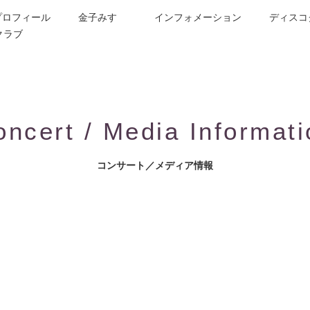
プロフィール
金子みすゞ
インフォメーション
ディスコ
クラブ
今週の詩
コンサート／メディア出演
動画紹介
お問合せ
童謡詩人金子みすゞの歌い手
CD/楽譜/楽曲DL
公演依頼
作曲依頼
ブログ
グッズ
FAQ
oncert / Media Informati
コンサート／メディア情報