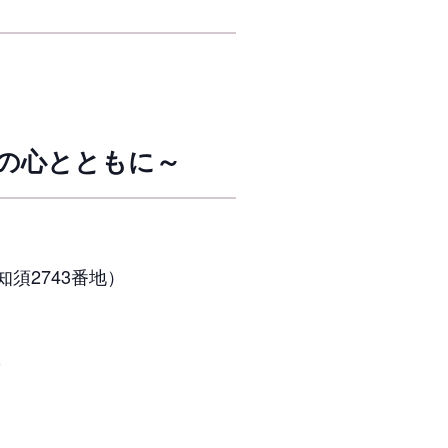
の心とともに～
須2743番地）
0