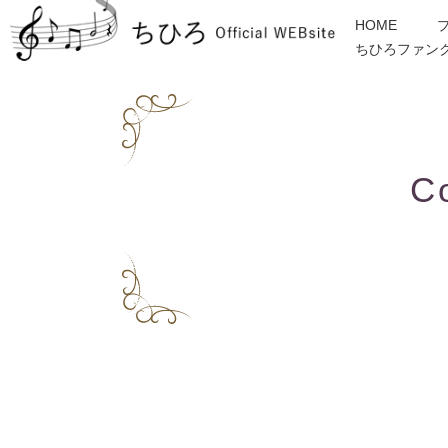
HOME
ちひろファン
金子みすゞ
インフォメーション
ディスコグラフィー
各種ご依頼・お問合せ
C