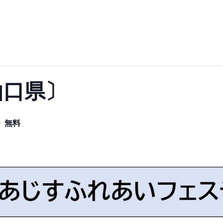
〔山口県〕
無料
0