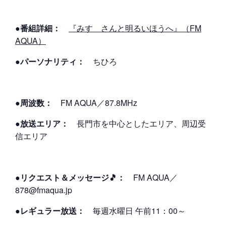
●番組詳細：
『みすゞさんと明るいほうへ』（FM
AQUA）
●パーソナリティ：
ちひろ
●周波数：
FM AQUA／87.8MHz
●放送エリア：
長門市を中心としたエリア、周辺受
信エリア
●リクエスト＆メッセージ🎵：
FM AQUA／
878@fmaqua.jp
●レギュラー放送：
毎週水曜日 午前11：00～