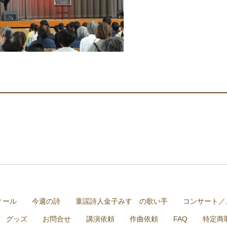
ィール
今週の詩
童謡詩人金子みすゞの歌い手
コンサート／
グッズ
お問合せ
講演依頼
作曲依頼
FAQ
特定商