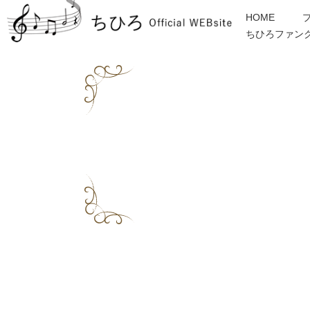
HOME
ちひろファン
金子みすゞ
インフォメーション
ディスコグラフィー
各種ご依頼・お問合せ