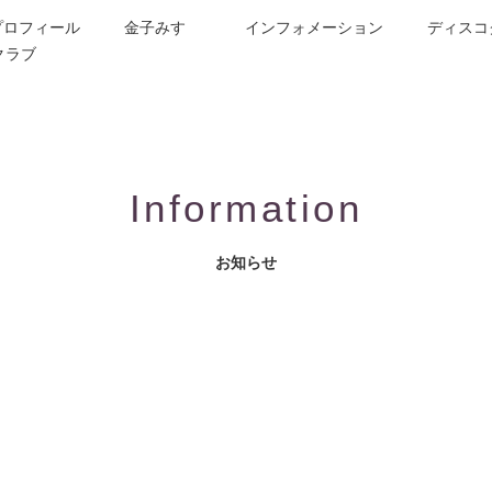
プロフィール
金子みすゞ
インフォメーション
ディスコ
クラブ
今週の詩
コンサート／メディア出演
動画紹介
お問合せ
童謡詩人金子みすゞの歌い手
CD/楽譜/楽曲DL
公演依頼
作曲依頼
ブログ
グッズ
FAQ
Information
お知らせ