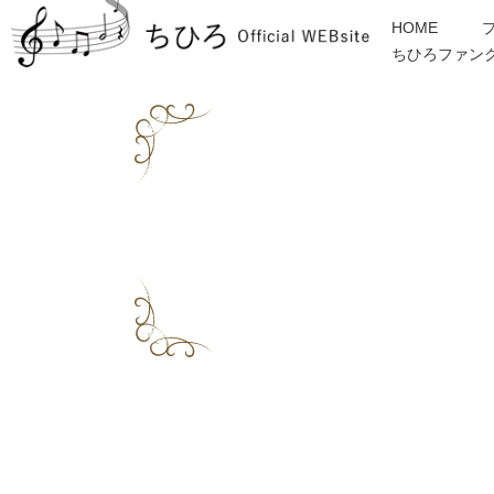
HOME
ちひろファン
金子みすゞ
インフォメーション
ディスコグラフィー
各種ご依頼・お問合せ