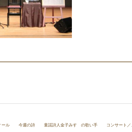
ィール
今週の詩
童謡詩人金子みすゞの歌い手
コンサート／