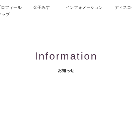
プロフィール
金子みすゞ
インフォメーション
ディスコ
クラブ
今週の詩
コンサート／メディア出演
動画紹介
お問合せ
童謡詩人金子みすゞの歌い手
CD/楽譜/楽曲DL
公演依頼
作曲依頼
ブログ
グッズ
FAQ
Information
お知らせ