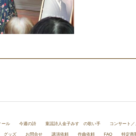
ィール
今週の詩
童謡詩人金子みすゞの歌い手
コンサート／
グッズ
お問合せ
講演依頼
作曲依頼
FAQ
特定商