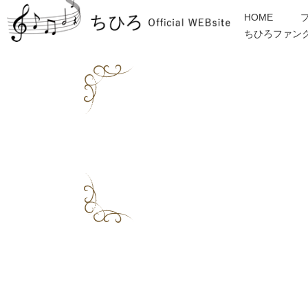
HOME
ちひろファン
金子みすゞ
インフォメーション
ディスコグラフィー
各種ご依頼・お問合せ