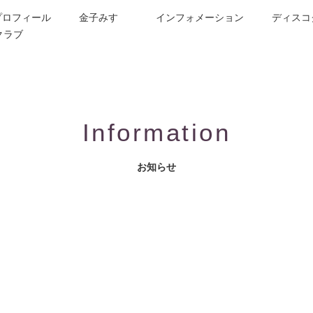
プロフィール
金子みすゞ
インフォメーション
ディスコ
クラブ
今週の詩
コンサート／メディア出演
動画紹介
お問合せ
童謡詩人金子みすゞの歌い手
CD/楽譜/楽曲DL
公演依頼
作曲依頼
ブログ
グッズ
FAQ
Information
お知らせ