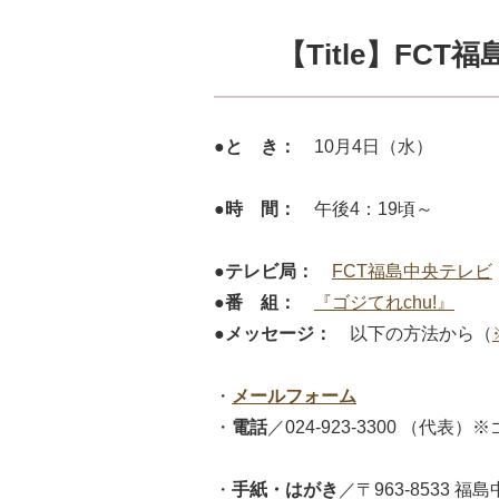
【Title】F
●と き：
10月4日（水）
●時 間：
午後4：19頃～
●テレビ局：
FCT福島中央テレビ
●番 組：
『ゴジてれchu!』
●メッセージ：
以下の方法から（
・
メールフォーム
・
電話
／024-923-3300 （
・
手紙・はがき
／〒963-8533