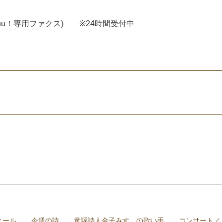
ジてれChu！専用ファクス) ※24時間受付中
ィール
今週の詩
童謡詩人金子みすゞの歌い手
コンサート／