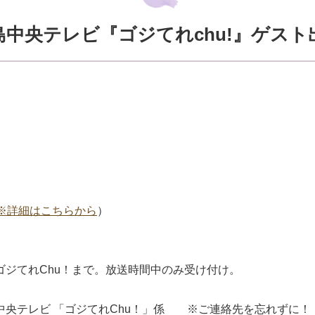
CT福島中央テレビ『ゴジてれchu!』ゲス
※詳細はこちらから
）
代表）※ゴジてれChu！まで。放送時間中のみ受け付け。
 福島中央テレビ 「ゴジてれChu！」係 ※ご連絡先を忘れずに！