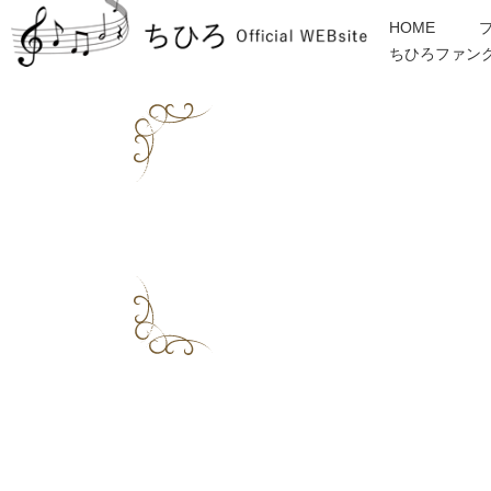
HOME
ちひろファン
金子みすゞ
インフォメーション
ディスコグラフィー
各種ご依頼・お問合せ