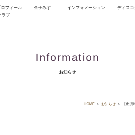
プロフィール
金子みすゞ
インフォメーション
ディスコ
クラブ
今週の詩
コンサート／メディア出演
動画紹介
お問合せ
童謡詩人金子みすゞの歌い手
CD/楽譜/楽曲DL
公演依頼
作曲依頼
ブログ
グッズ
FAQ
Information
お知らせ
HOME
お知らせ
【出演