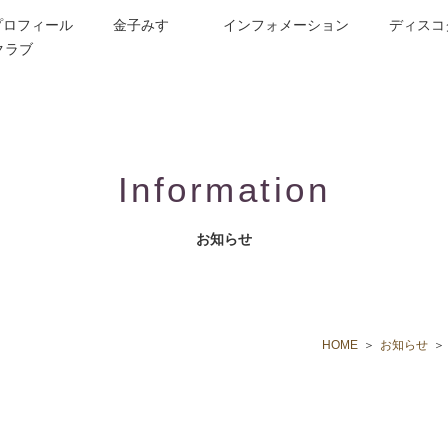
プロフィール
金子みすゞ
インフォメーション
ディスコ
クラブ
今週の詩
コンサート／メディア出演
動画紹介
お問合せ
童謡詩人金子みすゞの歌い手
CD/楽譜/楽曲DL
公演依頼
作曲依頼
ブログ
グッズ
FAQ
Information
お知らせ
HOME
お知らせ