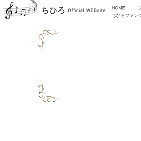
HOME
ちひろファン
金子みすゞ
インフォメーション
ディスコグラフィー
各種ご依頼・お問合せ