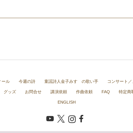
ィール
今週の詩
童謡詩人金子みすゞの歌い手
コンサート／
グッズ
お問合せ
講演依頼
作曲依頼
FAQ
特定商
ENGLISH