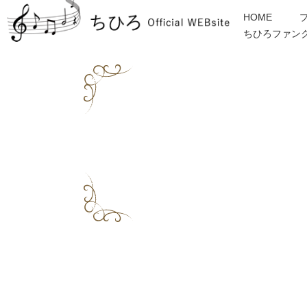
HOME
ちひろファン
金子みすゞ
インフォメーション
ディスコグラフィー
各種ご依頼・お問合せ