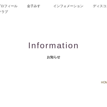
プロフィール
金子みすゞ
インフォメーション
ディスコ
クラブ
今週の詩
コンサート／メディア出演
動画紹介
お問合せ
童謡詩人金子みすゞの歌い手
CD/楽譜/楽曲DL
公演依頼
作曲依頼
ブログ
グッズ
FAQ
Information
お知らせ
HO