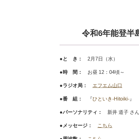
令和6年能登半
●と き：
2月7日（水）
●時 間：
お昼 12：04頃～
●ラジオ局：
エフエム山口
●番 組：
『
ひといき-Hitoiki-
』
●パーソナリティ：
新井 道子 さ
●メッセージ：
こちら
●周波数：
こちら