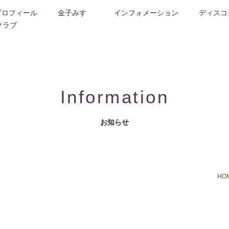
プロフィール
金子みすゞ
インフォメーション
ディスコ
クラブ
今週の詩
コンサート／メディア出演
動画紹介
お問合せ
童謡詩人金子みすゞの歌い手
CD/楽譜/楽曲DL
公演依頼
作曲依頼
ブログ
グッズ
FAQ
Information
お知らせ
HO