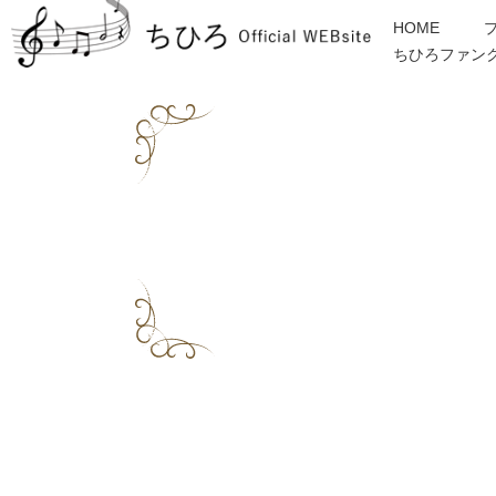
HOME
ちひろファン
金子みすゞ
インフォメーション
ディスコグラフィー
各種ご依頼・お問合せ