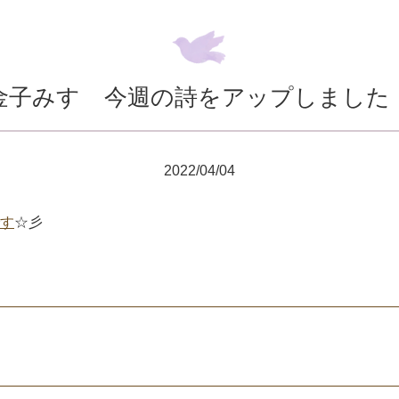
金子みすゞ今週の詩をアップしました
2022/04/04
す
☆彡