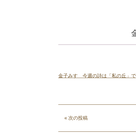
金子みすゞ今週の詩は「私の丘」で
«
次の投稿