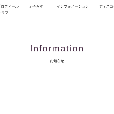
プロフィール
金子みすゞ
インフォメーション
ディスコ
クラブ
今週の詩
コンサート／メディア出演
動画紹介
お問合せ
童謡詩人金子みすゞの歌い手
CD/楽譜/楽曲DL
公演依頼
作曲依頼
ブログ
グッズ
FAQ
Information
お知らせ