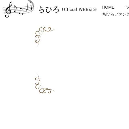
HOME
ちひろファン
金子みすゞ
インフォメーション
ディスコグラフィー
各種ご依頼・お問合せ