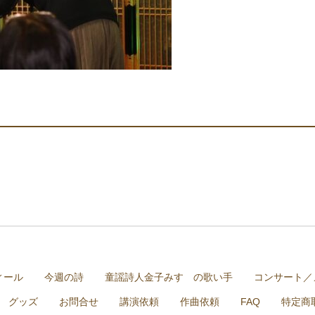
ィール
今週の詩
童謡詩人金子みすゞの歌い手
コンサート／
グッズ
お問合せ
講演依頼
作曲依頼
FAQ
特定商